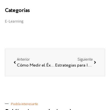
Categorías
E-Learning
Anterior
Siguiente
Cómo Medir el Éxito de tus Programas de Formación con Indicadores Clave de Rendimiento (KPI)
Estrategias para Implementar un Programa de Capacitación de Alto Impacto
Podría interesarte